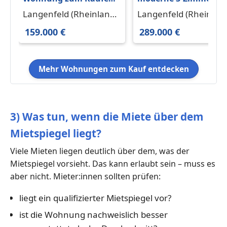
in Langenfeld
Wohnung mit
Langenfeld (Rheinland)
Langenfeld (Rheinlan
(Rheinland) 159.000 €
Südwestbalkon und
40764
40764
159.000 €
289.000 €
52 m²
Garage
Mehr Wohnungen zum Kauf entdecken
3) Was tun, wenn die Miete über dem
Mietspiegel liegt?
Viele Mieten liegen deutlich über dem, was der
Mietspiegel vorsieht. Das kann erlaubt sein – muss es
aber nicht. Mieter:innen sollten prüfen:
liegt ein qualifizierter Mietspiegel vor?
ist die Wohnung nachweislich besser