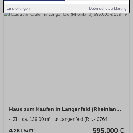
Einstellungen
Datenschutzerklärung
Haus zum Kaufen in Langenfeld (Rheinland)
595.000 € 139 m²
4 Zi.
ca. 139,00 m²
Langenfeld (R... 40764
595.000 €
4.281 €/m²