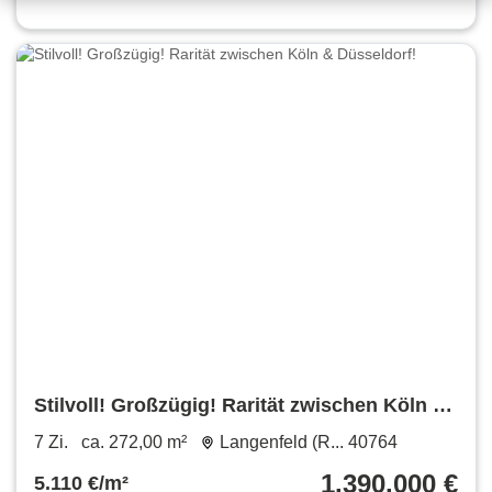
Stilvoll! Großzügig! Rarität zwischen Köln &
Düsseldorf!
7 Zi.
ca. 272,00 m²
Langenfeld (R... 40764
1.390.000 €
5.110 €/m²