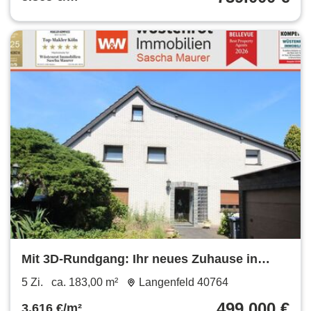
Mit 3D-Rundgang: Ihr neues Zuhause in
Reusrath - Einfamilienhaus mit Potenzial und
5 Zi.
ca. 183,00 m²
Langenfeld 40764
großem Grundstück
499.000 €
3.616 €/m²