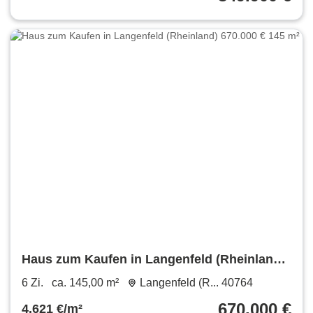
Haus zum Kaufen in Langenfeld (Rheinland)
670.000 € 145 m²
6 Zi.
ca. 145,00 m²
Langenfeld (R... 40764
670.000 €
4.621 €/m²