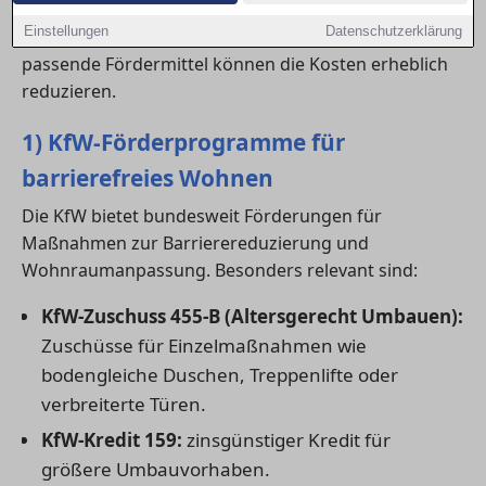
Verfügung. Ob du eine
wohnung
, ein
haus
oder eine
Einstellungen
Datenschutzerklärung
eigene
Immobilie
barrierefrei machen möchtest –
passende Fördermittel können die Kosten erheblich
reduzieren.
1) KfW-Förderprogramme für
barrierefreies Wohnen
Die KfW bietet bundesweit Förderungen für
Maßnahmen zur Barrierereduzierung und
Wohnraumanpassung. Besonders relevant sind:
KfW-Zuschuss 455-B (Altersgerecht Umbauen):
Zuschüsse für Einzelmaßnahmen wie
bodengleiche Duschen, Treppenlifte oder
verbreiterte Türen.
KfW-Kredit 159:
zinsgünstiger Kredit für
größere Umbauvorhaben.