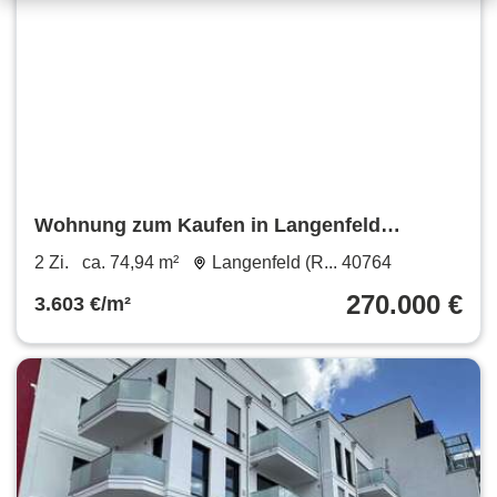
Wohnung zum Kaufen in Langenfeld
(Rheinland) Immigrath 270.000 € 74.94 m²
2 Zi.
ca. 74,94 m²
Langenfeld (R... 40764
270.000 €
3.603 €/m²