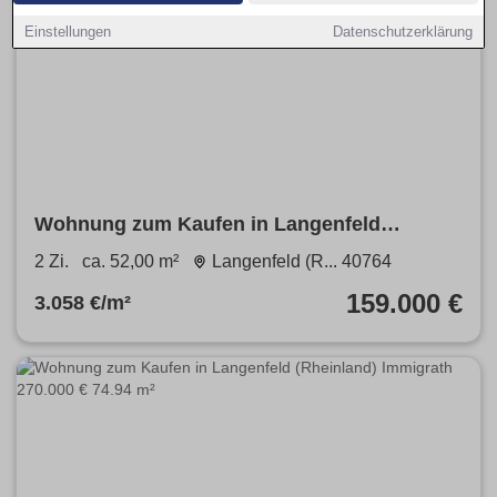
Einstellungen
Datenschutzerklärung
Wohnung zum Kaufen in Langenfeld
(Rheinland) 159.000 € 52 m²
2 Zi.
ca. 52,00 m²
Langenfeld (R... 40764
159.000 €
3.058 €/m²